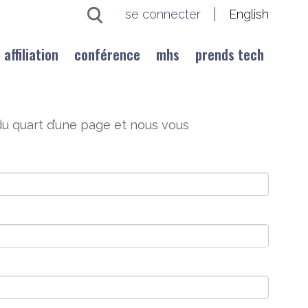
se connecter
English
affiliation
conférence
mhs
prends tech
u quart d’une page et nous vous